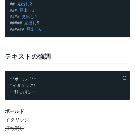
##
 見出し2
###
 見出し3
####
 見出し4
#####
 見出し5
######
 見出し6
テキストの強調
**
ボールド
**
*
イタリック
*
~~
打ち消し
~~
ボールド
イタリック
打ち消し