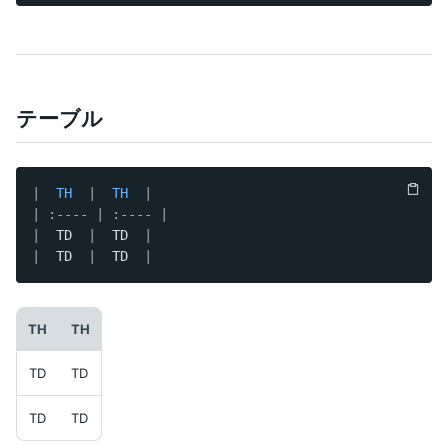
テーブル
|
  TH  
|
  TH  
|
|
:----
|
:----
|
|
  TD  
|
  TD  
|
|
  TD  
|
  TD  
|
TH
TH
TD
TD
TD
TD