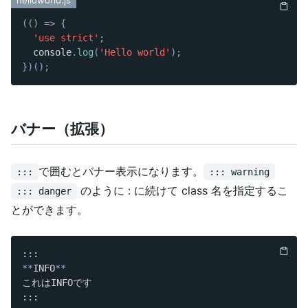
(
(
)
=>
{
'use strict'
;
  console
.
log
(
'Hello world'
)
;
}
)
(
)
;
バナー（拡張）
で囲むとバナー表示になります。
:::
::: warning
のように : に続けて class 名を指定するこ
::: danger
とができます。
**
INFO
**
これはINFOです
