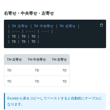
右寄せ・中央寄せ・左寄せ
|
 TH 左寄せ 
|
 TH 中央寄せ 
|
 TH 右寄せ 
|
|
:---
|
:---:
|
---:
|
|
 TD 
|
 TD 
|
 TD 
|
|
 TD 
|
 TD 
|
 TD 
|
TH 左寄せ
TH 中央寄せ
TH 右寄せ
TD
TD
TD
TD
TD
TD
Excelから表をコピーしてペーストすると自動的にテーブルに
なります。