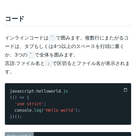
コード
インラインコードは
で囲みます。複数行にまたがるコ
`
ードは、タブもしくは4つ以上のスペースを行頭に書く
か、3つの
で全体を囲みます。
`
言語:ファイル名と
で区切るとファイル名が表示されま
:
す。
javascript
:
helloworld
.
js
(
(
)
=>
{
'use strict'
;
  console
.
log
(
'Hello world'
)
;
}
)
(
)
;
helloworld.js